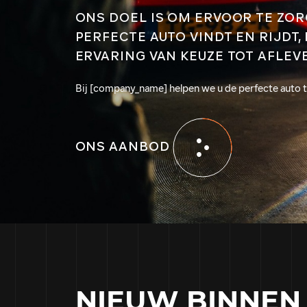
CONTACT
ONS DOEL IS OM ERVOOR TE ZOR
PERFECTE AUTO VINDT EN RIJDT,
ERVARING VAN KEUZE TOT AFLEV
Bij [company_name] helpen we u de perfecte auto t
E-mail
info@bdpautomotive.nl
Telefoon
ONS AANBOD
0316 - 514010
Adres
Het Hazeland 18
6931 KB Westervoort
NIEUW BINNEN