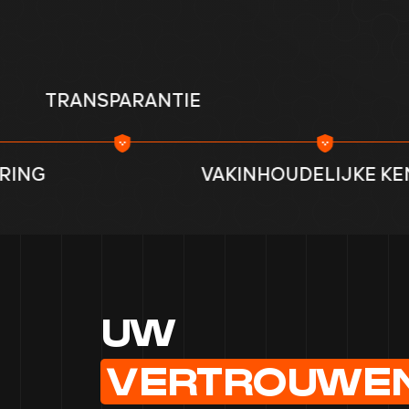
ARANTIE
LAAGDR
VAKINHOUDELIJKE KENNIS
UW
VERTROUWE