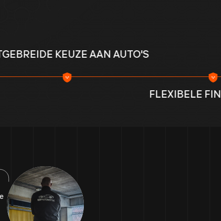
UZE AAN AUTO'S
T
FLEXIBELE FINANCIERING
ge