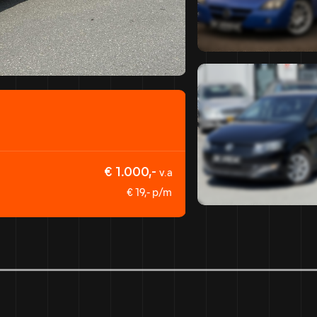
OPEL CORSA
1.4-16V Business
€ 1.000,-
v.a
178.900 km
Benzi
€ 19,- p/m