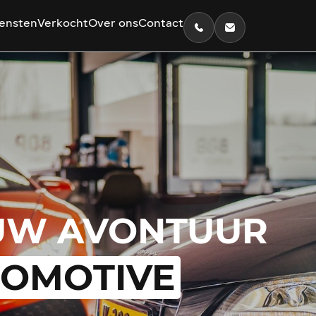
ensten
Verkocht
Over ons
Contact
UW AVONTUUR
TOMOTIVE