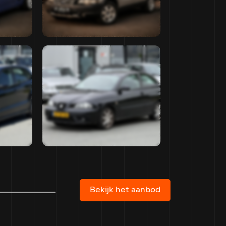
€ 1.550,-
v.a
ne
Handgeschakeld
€ 28,- p/m
Bekijk het aanbod