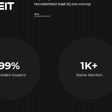
IT
tevredenheid staat bij ons voorop.
Boris
[company_name]
99%
1K+
reden kopers
Vaste klanten