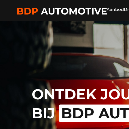
Aanbod
Di
HOME
AANBOD
DIENSTEN
ONTDEK JO
VERKOCHT
BIJ
BDP AU
OVER ONS