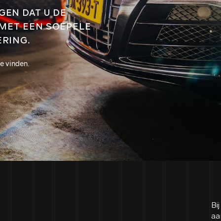
GEN DAT U DE
 MET EEN SOEPELE
ERING.
e vinden.
Bi
aa