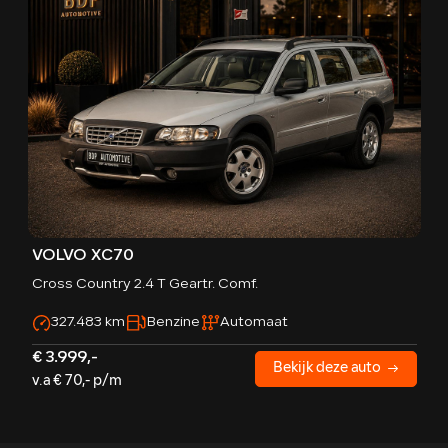
VOLVO XC70
Cross Country 2.4 T Geartr. Comf.
327.483 km
Benzine
Automaat
€ 3.999,-
Bekijk deze auto
v.a € 70,- p/m