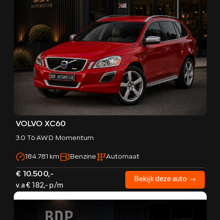
VOLVO XC60
3.0 T6 AWD Momentum
184.781 km
Benzine
Automaat
€ 10.500,-
Bekijk deze auto
v.a € 182,- p/m