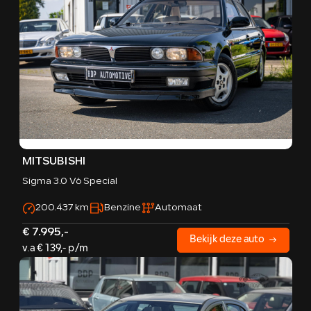
MITSUBISHI
Sigma 3.0 V6 Special
200.437 km
Benzine
Automaat
€ 7.995,-
Bekijk deze auto
v.a € 139,- p/m