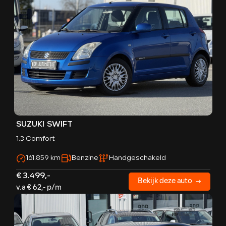
SUZUKI SWIFT
1.3 Comfort
161.859 km
Benzine
Handgeschakeld
€ 3.499,-
Bekijk deze auto
v.a € 62,- p/m