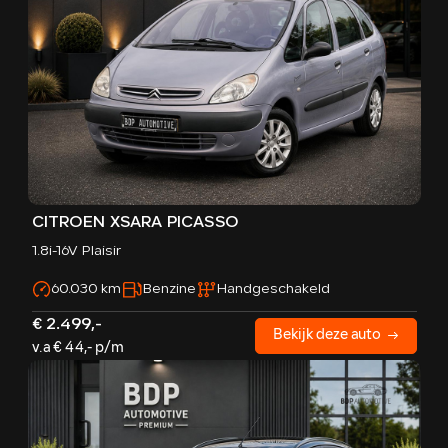
CITROËN XSARA PICASSO
1.8i-16V Plaisir
60.030 km
Benzine
Handgeschakeld
€ 2.499,-
Bekijk deze auto
v.a € 44,- p/m