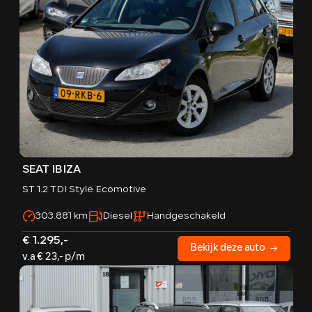
SEAT IBIZA
ST 1.2 TDI Style Ecomotive
303.881 km
Diesel
Handgeschakeld
€ 1.295,-
Bekijk deze auto
v.a € 23,- p/m