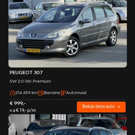
PEUGEOT 307
SW 2.0-16V Premium
214.459 km
Benzine
Automaat
€ 999,-
Bekijk deze auto
v.a € 19,- p/m