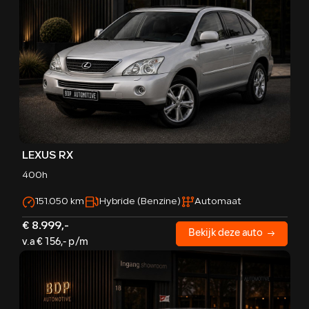
LEXUS RX
400h
151.050 km
Hybride (Benzine)
Automaat
€ 8.999,-
Bekijk deze auto
v.a € 156,- p/m