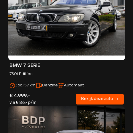
BMW 7 SERIE
750i Edition
366.157 km
Benzine
Automaat
€ 4.999,-
Bekijk deze auto
v.a € 86,- p/m