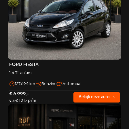
FORD FIESTA
1.4 Titanium
127.694 km
Benzine
Automaat
€ 6.999,-
Bekijk deze auto
v.a € 121,- p/m