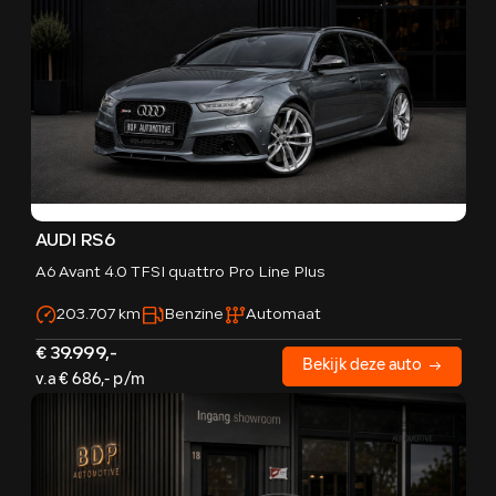
AUDI RS6
A6 Avant 4.0 TFSI quattro Pro Line Plus
203.707 km
Benzine
Automaat
€ 39.999,-
Bekijk deze auto
v.a € 686,- p/m