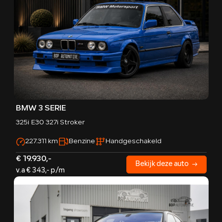
BMW 3 SERIE
325i E30 327i Stroker
227.311 km
Benzine
Handgeschakeld
€ 19.930,-
Bekijk deze auto
v.a € 343,- p/m