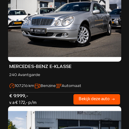
MERCEDES-BENZ E-KLASSE
240 Avantgarde
107.216 km
Benzine
Automaat
€ 9.999,-
Bekijk deze auto
v.a € 172,- p/m