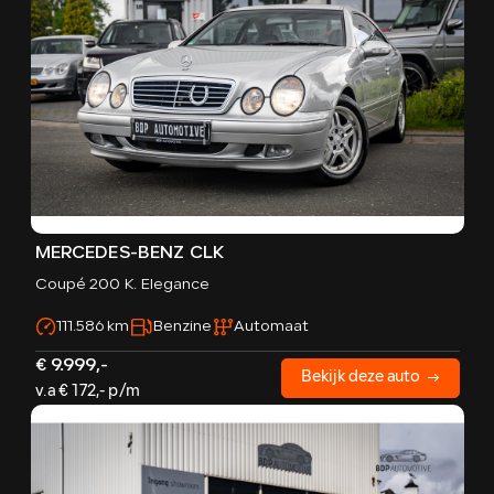
MERCEDES-BENZ CLK
Coupé 200 K. Elegance
111.586 km
Benzine
Automaat
€ 9.999,-
Bekijk deze auto
v.a € 172,- p/m