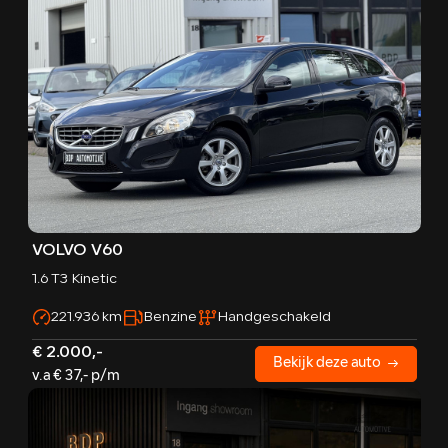
VOLVO V60
1.6 T3 Kinetic
221.936 km
Benzine
Handgeschakeld
€ 2.000,-
Bekijk deze auto
v.a € 37,- p/m