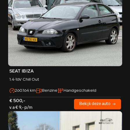
SEAT IBIZA
1.4-16V Chill Out
260.164 km
Benzine
Handgeschakeld
€ 500,-
Bekijk deze auto
v.a € 9,- p/m