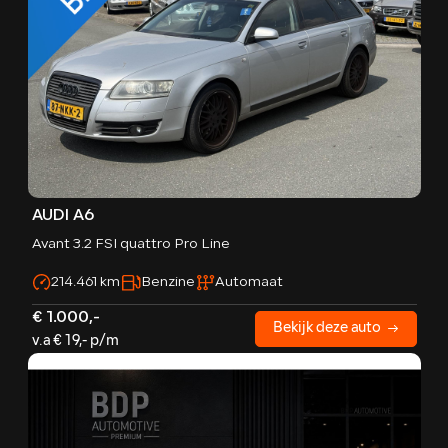
CONTACT
E-mail
info@bdpautomotive.nl
Telefoon
0316 - 514010
Adres
AUDI A6
Het Hazeland 18
6931 KB Westervoort
Avant 3.2 FSI quattro Pro Line
214.461 km
Benzine
Automaat
€ 1.000,-
Bekijk deze auto
v.a € 19,- p/m