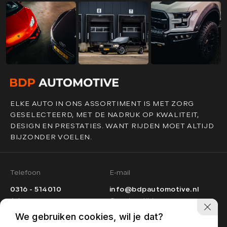
ELKE AUTO IN ONS ASSORTIMENT IS MET ZORG
GESELECTEERD, MET DE NADRUK OP KWALITEIT,
DESIGN EN PRESTATIES. WANT RIJDEN MOET ALTIJD
BIJZONDER VOELEN.
Telefoon
E-mail
0316 - 514010
info@bdpautomotive.nl
Adres
Openingstijden
We gebruiken cookies, wil je dat?
Ma t/m vr:
09.00 - 17.00
Het Hazeland 18