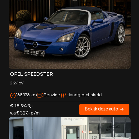
OPEL SPEEDSTER
2.2-16V
138.178 km
Benzine
Handgeschakeld
€ 18.949,-
Bekijk deze auto
v.a € 327,- p/m