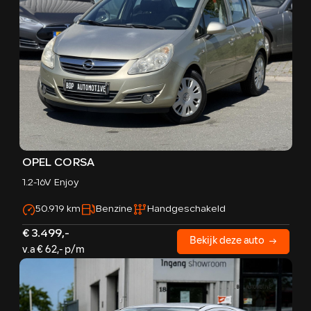
OPEL CORSA
1.2-16V Enjoy
50.919 km
Benzine
Handgeschakeld
€ 3.499,-
Bekijk deze auto
v.a € 62,- p/m