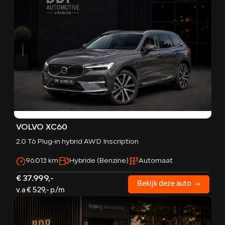
VOLVO XC60
2.0 T6 Plug-in hybrid AWD Inscription
96.013 km
Hybride (Benzine)
Automaat
€ 37.999,-
Bekijk deze auto
v.a € 529,- p/m