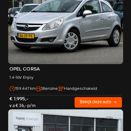
OPEL CORSA
1.4-16V Enjoy
159.447 km
Benzine
Handgeschakeld
€ 1.995,-
Bekijk deze auto
v.a € 36,- p/m