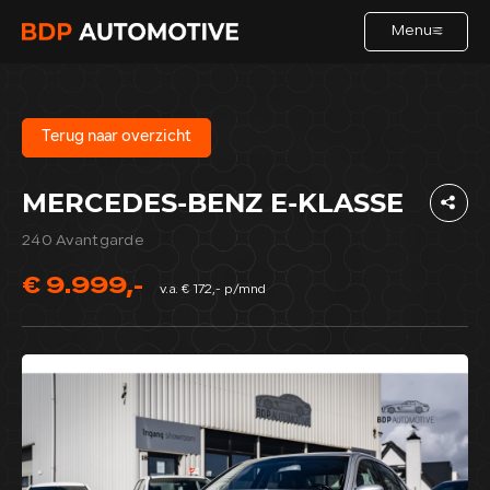
Menu
HOME
Terug naar overzicht
MERCEDES-BENZ E-KLASSE
AANBOD
240 Avantgarde
DIENSTEN
€ 9.999,-
v.a. € 172,- p/mnd
VERKOCHT
OVER ONS