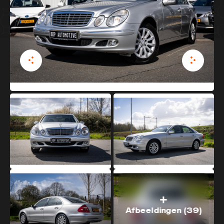
CONTACT
E-mail
info@bdpautomotive.nl
Telefoon
0316 - 514010
Adres
Het Hazeland 18
6931 KB Westervoort
Afbeeldingen (39)