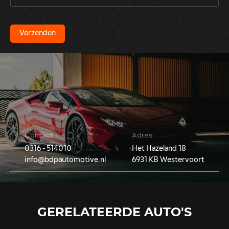
Verzenden
Contact
Adres
0316 - 514010
Het Hazeland 18
info@bdpautomotive.nl
6931 KB Westervoort
GERELATEERDE
AUTO'S