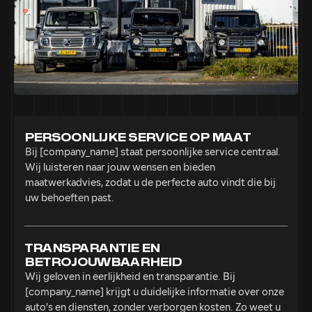
CONTACT
E-mail
info@bdpautomotive.nl
Telefoon
0316 - 514010
PERSOONLIJKE SERVICE OP MAAT
Adres
Bij [company_name] staat persoonlijke service centraal.
Het Hazeland 18
Wij luisteren naar jouw wensen en bieden
6931 KB Westervoort
maatwerkadvies, zodat u de perfecte auto vindt die bij
uw behoeften past.
TRANSPARANTIE EN
BETROJOUWBAARHEID
Wij geloven in eerlijkheid en transparantie. Bij
[company_name] krijgt u duidelijke informatie over onze
auto's en diensten, zonder verborgen kosten. Zo weet u