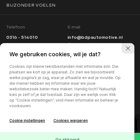
BIJZONDER VOELEN.
Telefoon
E-mail
0316 - 514010
info@bdpautomotive.nl
Adres
Openingstijden
We gebruiken cookies, wil je dat?
Ma t/m vr:
09.00 - 17.00
Het Hazeland 18
Za:
10.00 - 15.00
6931 KB Westervoort
Cookies zijn kleine tekstbestanden met informatie erin. Die
Zo:
Gesloten
plaatsen we kort op je apparaat. Zo zien we bijvoorbeeld
welke pagina’s je zag, waar je afhaakte en wat je invulde. Op
Graag even bellen
die manier hebben wij informatie waar we jouw
voor u langskomt
websitebezoek beter mee maken. Handig toch? Natuurlijk
Sociaal
kies je zelf of je dat toestaat. Daar zijn we eerlijk over. Klik
op “Cookie instellingen”, vind meer informatie en beheer je
Instagram
voorkeuren.
Cookie instellingen
Cookies weigeren
Ga akkoord