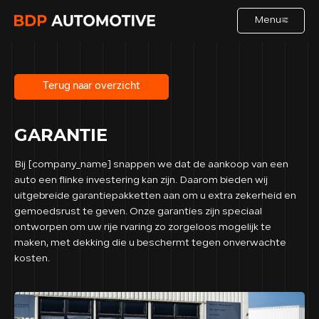
Menu
HOME
Terug naar overzicht
GARANTIE
AANBOD
Bij [company_name] snappen we dat de aankoop van een
DIENSTEN
auto een flinke investering kan zijn. Daarom bieden wij
uitgebreide garantiepakketten aan om u extra zekerheid en
gemoedsrust te geven. Onze garanties zijn speciaal
VERKOCHT
ontworpen om uw rije rvaring zo zorgeloos mogelijk te
maken, met dekking die u beschermt tegen onverwachte
kosten.
OVER ONS